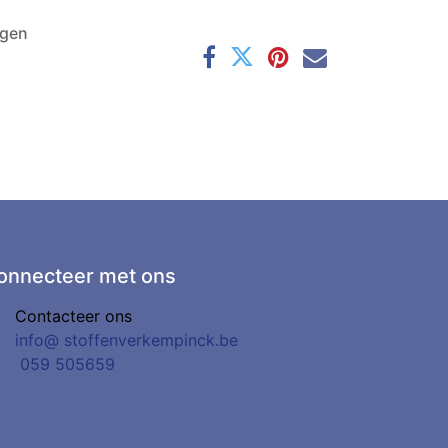
agen
onnecteer met ons
Contacteer ons
info@
stoffenverkempinck.be
0
59 505659