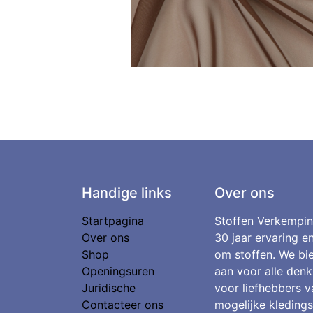
Handige links
Over ons
Startpagina
Stoffen Verkempin
Over ons
30 jaar ervaring e
Shop
om stoffen. We bie
Openingsuren
aan voor alle denk
Juridische
voor liefhebbers v
Contacteer ons
mogelijke kledings