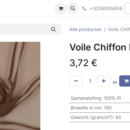
peningsuren
Faq
+3259505659
Alle producten
Voile Chi
Voile Chiffon
3,72
€
m
Samenstelling
:
100% Pl
Breedte in cm
:
145
Gewicht (gram/m²)
:
65