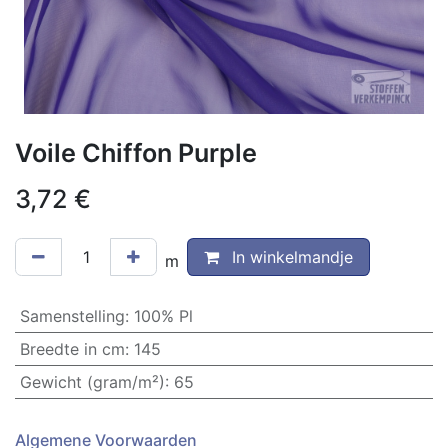
Voile Chiffon Purple
3,72
€
In winkelmandje
m
Samenstelling
:
100% Pl
Breedte in cm
:
145
Gewicht (gram/m²)
:
65
Algemene Voorwaarden