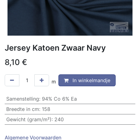
Jersey Katoen Zwaar Navy
8,10
€
In winkelmandje
m
Samenstelling
:
94% Co 6% Ea
Breedte in cm
:
158
Gewicht (gram/m²)
:
240
Algemene Voorwaarden