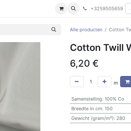
peningsuren
Faq
+3259505659
Alle producten
Cotton Tw
Cotton Twill 
6,20
€
m
Samenstelling
:
100% Co
Breedte in cm
:
150
Gewicht (gram/m²)
:
280