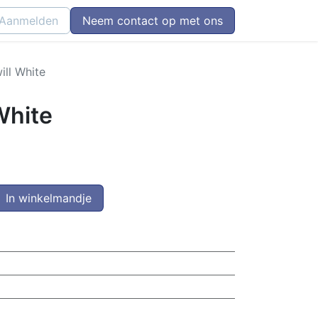
Aanmelden
Neem contact op met ons
ill White
White
In winkelmandje