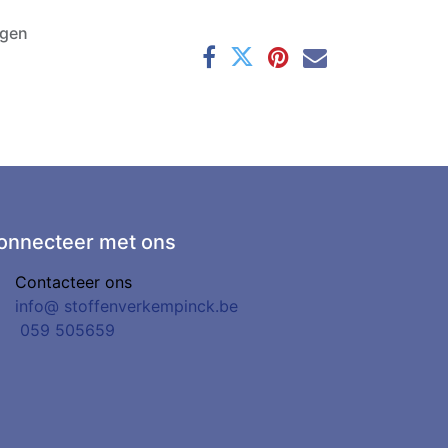
agen
onnecteer met ons
Contacteer ons
info@
stoffenverkempinck.be
0
59 505659