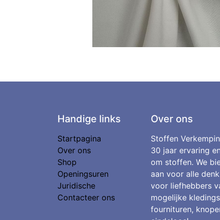
Handige links
Over ons
Startpagina
Stoffen Verkempin
Over ons
30 jaar ervaring e
Shop
om stoffen. We bie
Openingsuren
aan voor alle denk
Juridische
voor liefhebbers v
Contacteer ons
mogelijke kledings
fournituren, knopen