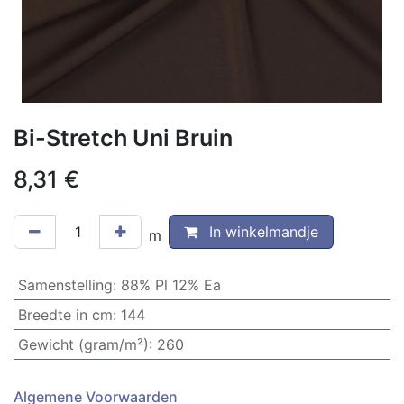
Bi-Stretch Uni Bruin
8,31
€
In winkelmandje
m
Samenstelling
:
88% Pl 12% Ea
Breedte in cm
:
144
Gewicht (gram/m²)
:
260
Algemene Voorwaarden