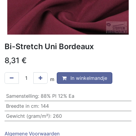
Bi-Stretch Uni Bordeaux
8,31
€
In winkelmandje
m
Samenstelling
:
88% Pl 12% Ea
Breedte in cm
:
144
Gewicht (gram/m²)
:
260
Algemene Voorwaarden