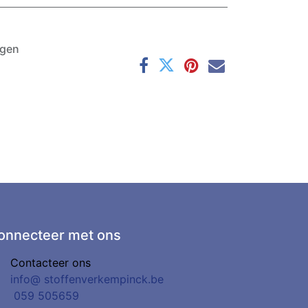
agen
onnecteer met ons
Contacteer ons
info@
stoffenverkempinck.be
0
59 505659