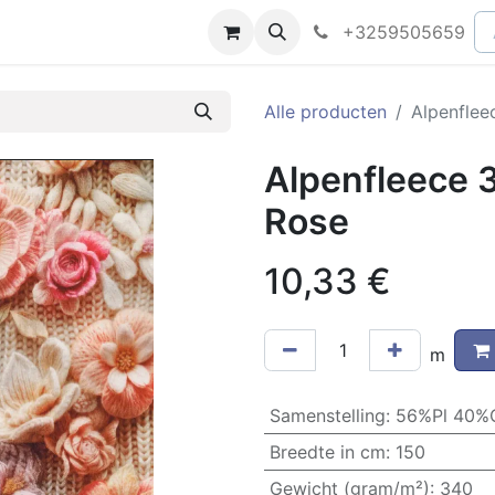
peningsuren
Faq
+3259505659
Alle producten
Alpenflee
Alpenfleece 3
Rose
10,33
€
m
Samenstelling
:
56%Pl 40%
Breedte in cm
:
150
Gewicht (gram/m²)
:
340