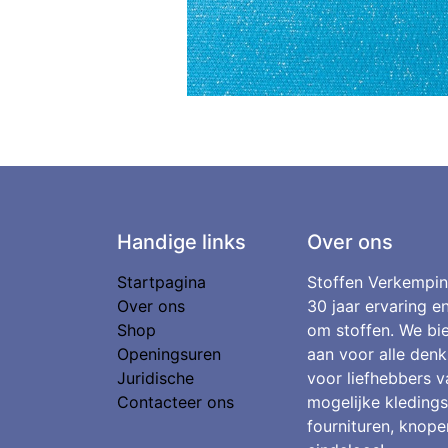
Handige links
Over ons
Startpagina
Stoffen Verkempin
Over ons
30 jaar ervaring e
Shop
om stoffen. We bie
Openingsuren
aan voor alle denk
Juridische
voor liefhebbers v
Contacteer ons
mogelijke kledings
fournituren, knopen