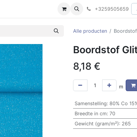
peningsuren
Faq
+3259505659
Alle producten
Boordstof
Boordstof Gli
8,18
€
m
Samenstelling
:
80% Co 15%
Breedte in cm
:
70
Gewicht (gram/m²)
:
265