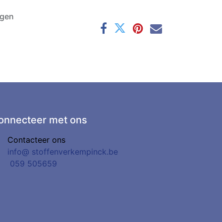
agen
onnecteer met ons
Contacteer ons
info@
stoffenverkempinck.be
0
59 505659