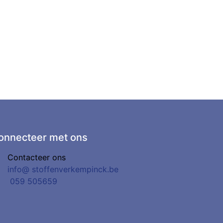
onnecteer met ons
Contacteer ons
info@
stoffenverkempinck.be
0
59 505659