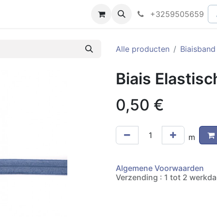
peningsuren
Faq
+3259505659
Alle producten
Biaisband
Biais Elastis
0,50
€
m
Algemene Voorwaarden
Verzending : 1 tot 2 werkd