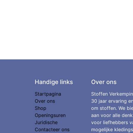
Handige links
Over ons
Startpagina
Stoffen Verkempin
Over ons
30 jaar ervaring e
Shop
om stoffen. We bie
Openingsuren
aan voor alle denk
Juridische
voor liefhebbers v
Contacteer ons
mogelijke kledings