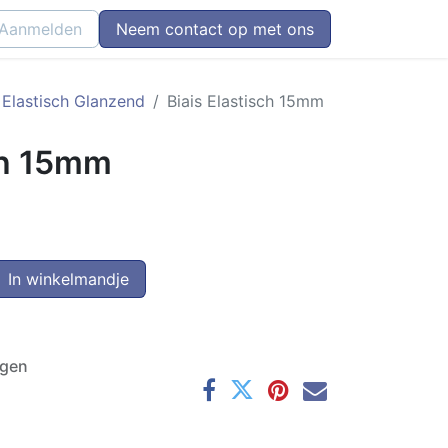
Aanmelden
Neem contact op met ons
 Elastisch Glanzend
Biais Elastisch 15mm
ch 15mm
In winkelmandje
agen