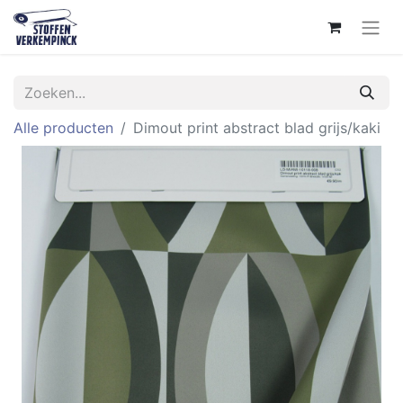
Alle producten
Dimout print abstract blad grijs/kaki