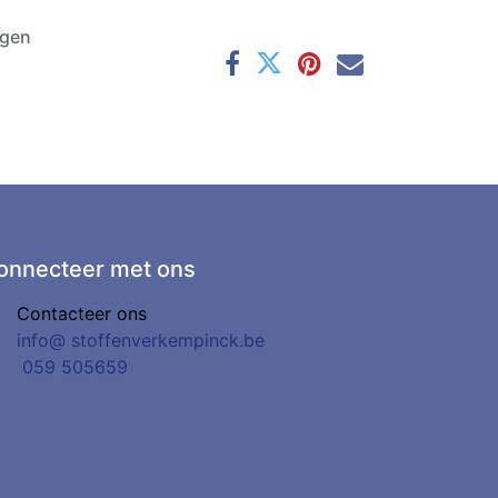
agen
onnecteer met ons
Contacteer ons
info@
stoffenverkempinck.be
0
59 505659