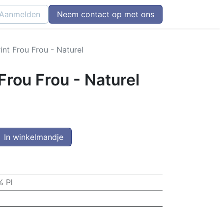
Aanmelden
Neem contact op met ons
int Frou Frou - Naturel
Frou Frou - Naturel
In winkelmandje
 Pl