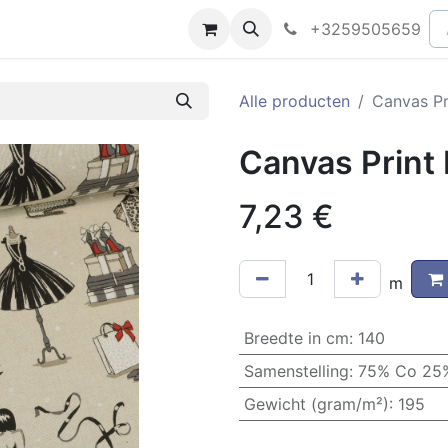
peningsuren
Faq
+3259505659
Alle producten
Canvas Pr
Canvas Print 
7,23
€
m
Breedte in cm
:
140
Samenstelling
:
75% Co 25%
Gewicht (gram/m²)
:
195