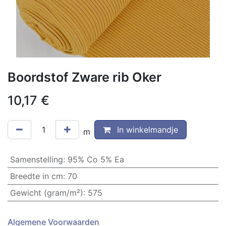
Boordstof Zware rib Oker
10,17
€
In winkelmandje
m
Samenstelling
:
95% Co 5% Ea
Breedte in cm
:
70
Gewicht (gram/m²)
:
575
Algemene Voorwaarden