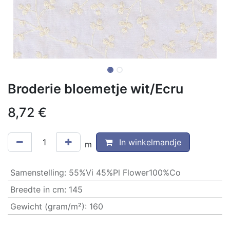
Broderie bloemetje wit/Ecru
8,72
€
In winkelmandje
m
Samenstelling
:
55%Vi 45%Pl Flower100%Co
Breedte in cm
:
145
Gewicht (gram/m²)
:
160