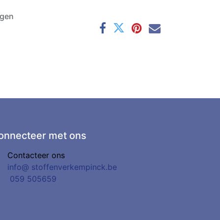
agen
onnecteer met ons
Contacteer ons
info@
stoffenverkempinck.be
0
59 505659