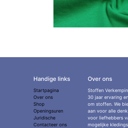
Handige links
Over ons
Startpagina
Stoffen Verkempin
Over ons
30 jaar ervaring e
Shop
om stoffen. We bie
Openingsuren
aan voor alle denk
Juridische
voor liefhebbers v
Contacteer ons
mogelijke kledings