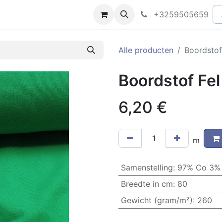
peningsuren
Faq
+3259505659
Alle producten
Boordstof
Boordstof Fe
6,20
€
m
Samenstelling
:
97% Co 3%
Breedte in cm
:
80
Gewicht (gram/m²)
:
260