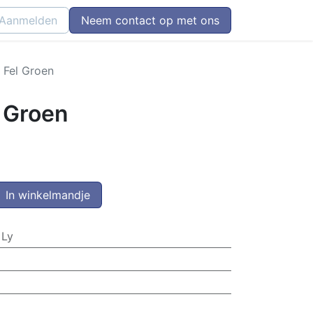
Aanmelden
Neem contact op met ons
 Fel Groen
l Groen
In winkelmandje
 Ly