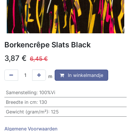
Borkencrêpe Slats Black
3,87
€
6,45
€
In winkelmandje
m
Samenstelling
:
100%Vi
Breedte in cm
:
130
Gewicht (gram/m²)
:
125
Algemene Voorwaarden