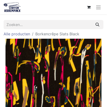
Alle producten
Borkencrêpe Slats Black