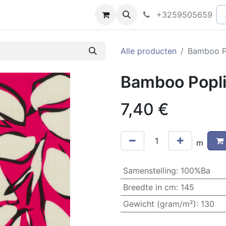
peningsuren
Faq
+3259505659
Alle producten
Bamboo Po
Bamboo Popli
7,40
€
m
Samenstelling
:
100%Ba
Breedte in cm
:
145
Gewicht (gram/m²)
:
130