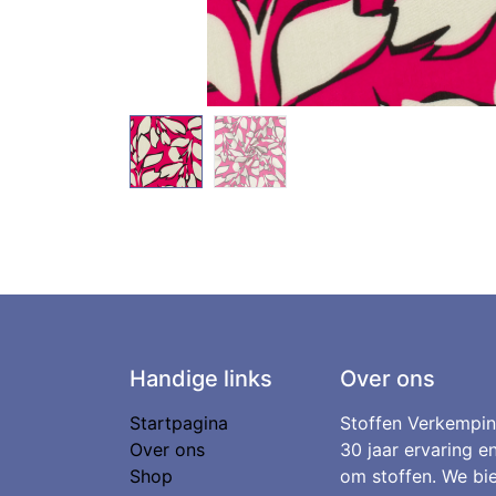
Handige links
Over ons
Startpagina
Stoffen Verkempin
Over ons
30 jaar ervaring e
Shop
om stoffen. We bie