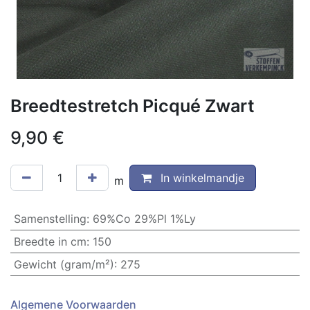
Breedtestretch Picqué Zwart
9,90
€
In winkelmandje
m
Samenstelling
:
69%Co 29%Pl 1%Ly
Breedte in cm
:
150
Gewicht (gram/m²)
:
275
Algemene Voorwaarden