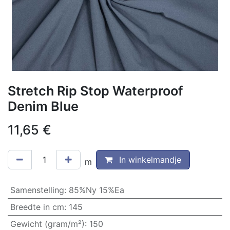
Stretch Rip Stop Waterproof
Denim Blue
11,65
€
In winkelmandje
m
Samenstelling
:
85%Ny 15%Ea
Breedte in cm
:
145
Gewicht (gram/m²)
:
150