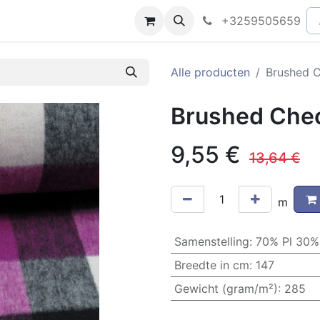
peningsuren
Faq
+3259505659
Alle producten
Brushed C
Brushed Chec
9,55
€
13,64
€
m
Samenstelling
:
70% Pl 30
Breedte in cm
:
147
Gewicht (gram/m²)
:
285