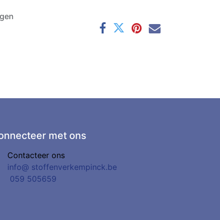
agen
onnecteer met ons
Contacteer ons
info@
stoffenverkempinck.be
0
59 505659