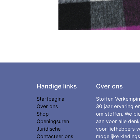
Handige links
Over ons
Startpagina
Stoffen Verkempin
Over ons
30 jaar ervaring e
Shop
om stoffen. We bie
Openingsuren
aan voor alle denk
Juridische
voor liefhebbers v
Contacteer ons
mogelijke kledings