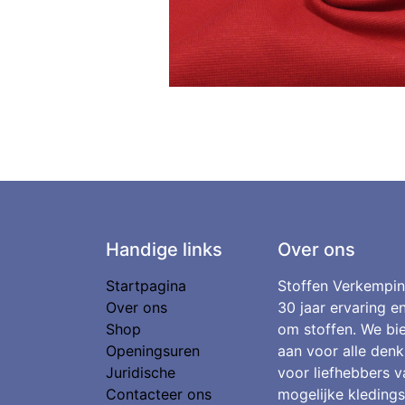
Handige links
Over ons
Startpagina
Stoffen Verkempin
Over ons
30 jaar ervaring e
Shop
om stoffen. We bie
Openingsuren
aan voor alle denk
Juridische
voor liefhebbers v
Contacteer ons
mogelijke kledings