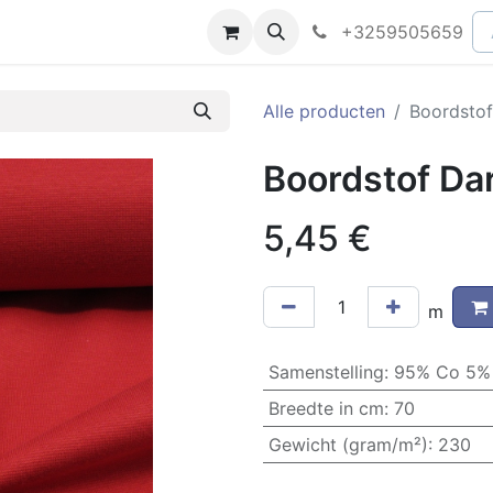
peningsuren
Faq
+3259505659
Alle producten
Boordstof
Boordstof Da
5,45
€
m
Samenstelling
:
95% Co 5%
Breedte in cm
:
70
Gewicht (gram/m²)
:
230