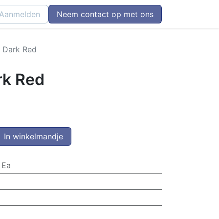
Aanmelden
Neem contact op met ons
 Dark Red
rk Red
In winkelmandje
 Ea