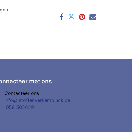
agen
onnecteer met ons
Contacteer ons
info@
stoffenverkempinck.be
0
59 505659