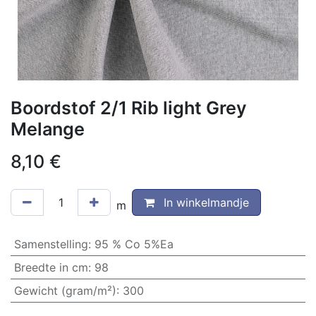
Boordstof 2/1 Rib light Grey
Melange
8,10
€
In winkelmandje
m
Samenstelling
:
95 % Co 5%Ea
Breedte in cm
:
98
Gewicht (gram/m²)
:
300