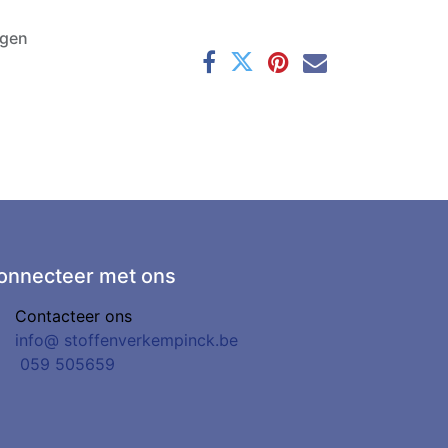
agen
onnecteer met ons
Contacteer ons
info@
stoffenverkempinck.be
0
59 505659