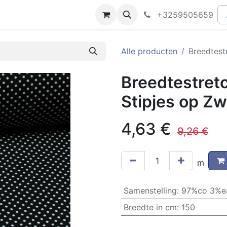
peningsuren
Faq
+3259505659
Alle producten
Breedtest
Breedtestret
Stipjes op Zw
4,63
€
9,26
€
m
Samenstelling
:
97%co 3%e
Breedte in cm
:
150