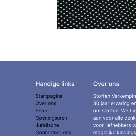
Handige links
Over ons
Startpagina
Stoffen Verkempin
Over ons
30 jaar ervaring e
Shop
om stoffen. We bie
Openingsuren
aan voor alle denk
Juridische
voor liefhebbers v
Contacteer ons
mogelijke kledings