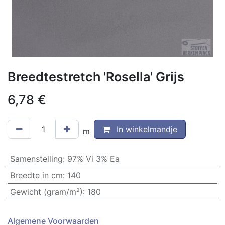
Breedtestretch 'Rosella' Grijs
6,78
€
In winkelmandje
m
Samenstelling
:
97% Vi 3% Ea
Breedte in cm
:
140
Gewicht (gram/m²)
:
180
Algemene Voorwaarden