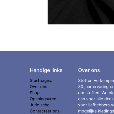
Handige links
Over ons
Startpagina
Stoffen Verkempin
Over ons
30 jaar ervaring e
Shop
om stoffen. We bie
Openingsuren
aan voor alle denk
Juridische
voor liefhebbers v
Contacteer ons
mogelijke kledings