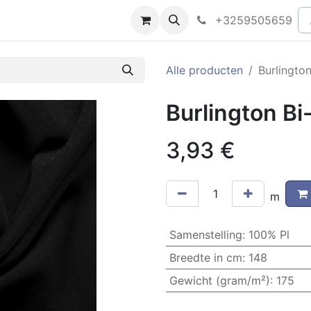
peningsuren
Faq
+3259505659
Alle producten
Burlington
Burlington Bi
3,93
€
m
Samenstelling
:
100% Pl
Breedte in cm
:
148
Gewicht (gram/m²)
:
175