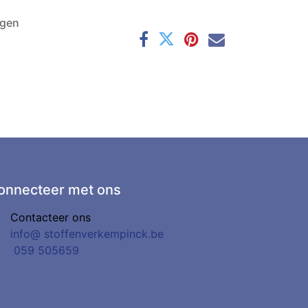
agen
onnecteer met ons
Contacteer ons
info@
stoffenverkempinck.be
0
59 505659