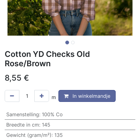
Cotton YD Checks Old
Rose/Brown
8,55
€
In winkelmandje
m
Samenstelling
:
100% Co
Breedte in cm
:
145
Gewicht (gram/m²)
:
135