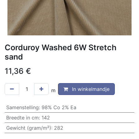
Corduroy Washed 6W Stretch
sand
11,36
€
In winkelmandje
m
Samenstelling
:
98% Co 2% Ea
Breedte in cm
:
142
Gewicht (gram/m²)
:
282