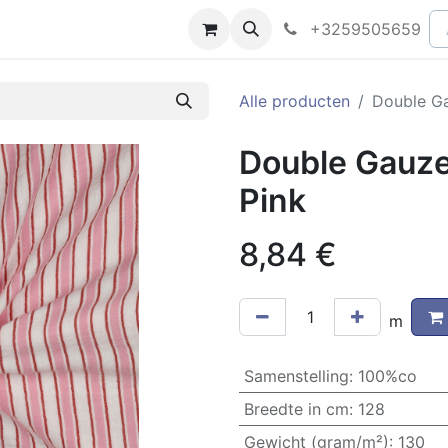
peningsuren
Faq
+3259505659
Alle producten
Double Ga
Double Gauze
Pink
8,84
€
m
Samenstelling
:
100%co
Breedte in cm
:
128
Gewicht (gram/m²)
:
130