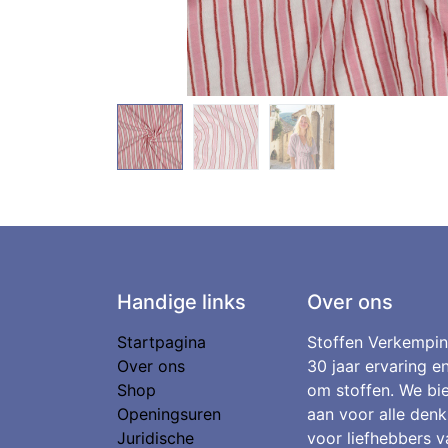
Handige links
Over ons
Startpagina
Stoffen Verkempin
Over ons
30 jaar ervaring e
Shop
om stoffen. We bie
Openingsuren
aan voor alle denk
Juridische
voor liefhebbers v