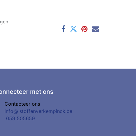
agen
onnecteer met ons
Contacteer ons
info@
stoffenverkempinck.be
0
59 505659