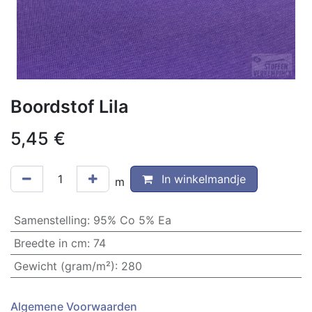
Boordstof Lila
5,45
€
In winkelmandje
m
Samenstelling
:
95% Co 5% Ea
Breedte in cm
:
74
Gewicht (gram/m²)
:
280
Algemene Voorwaarden