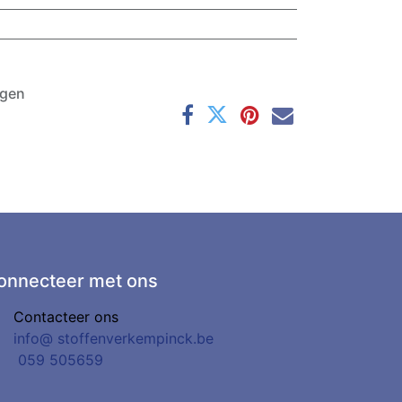
agen
onnecteer met ons
Contacteer ons
info@
stoffenverkempinck.be
0
59 505659