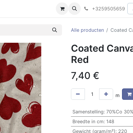
peningsuren
Faq
+3259505659
Alle producten
Coated Ca
Coated Canva
Red
7,40
€
m
Samenstelling
:
70%Co 30%
Breedte in cm
:
148
Gewicht (gram/m²)
:
220