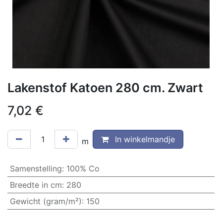
Lakenstof Katoen 280 cm. Zwart
7,02
€
In winkelmandje
m
Samenstelling
:
100% Co
Breedte in cm
:
280
Gewicht (gram/m²)
:
150