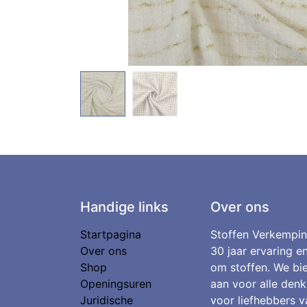
Handige links
Over ons
Startpagina
Stoffen Verkempin
Over ons
30 jaar ervaring e
Shop
om stoffen. We bie
Openingsuren
aan voor alle denk
Juridische
voor liefhebbers v