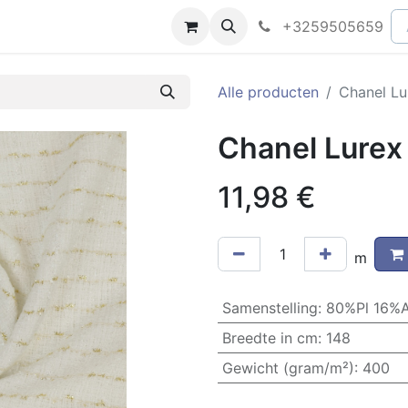
peningsuren
Faq
+3259505659
Alle producten
Chanel Lu
Chanel Lurex
11,98
€
m
Samenstelling
:
80%Pl 16%
Breedte in cm
:
148
Gewicht (gram/m²)
:
400