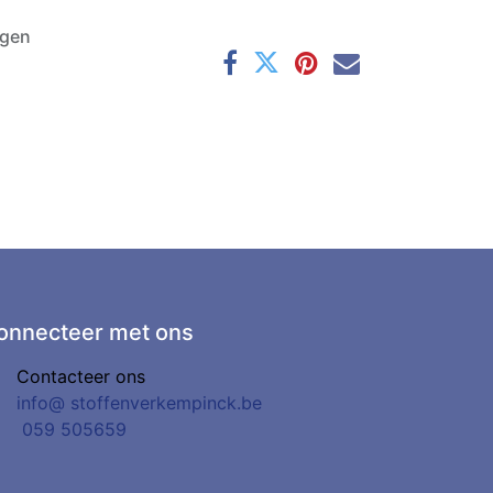
agen
onnecteer met ons
Contacteer ons
info@
stoffenverkempinck.be
0
59 505659