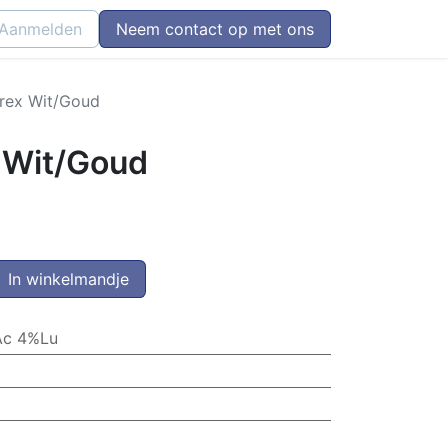
Aanmelden
Neem contact op met ons
rex Wit/Goud
 Wit/Goud
In winkelmandje
Ac 4%Lu