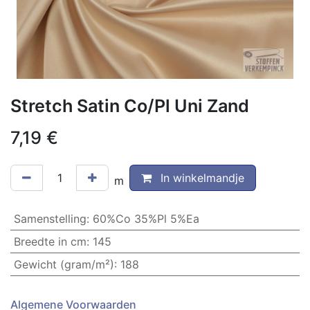
Stretch Satin Co/Pl Uni Zand
7,19
€
In winkelmandje
m
Samenstelling
:
60%Co 35%Pl 5%Ea
Breedte in cm
:
145
Gewicht (gram/m²)
:
188
Algemene Voorwaarden