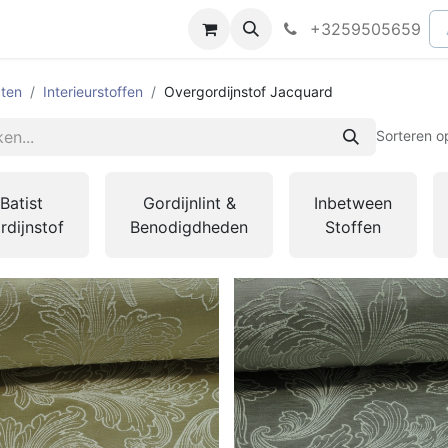
peningsuren
Faq
+3259505659
ten
Interieurstoffen
Overgordijnstof Jacquard
Sorteren o
Batist
Gordijnlint &
Inbetween
rdijnstof
Benodigdheden
Stoffen