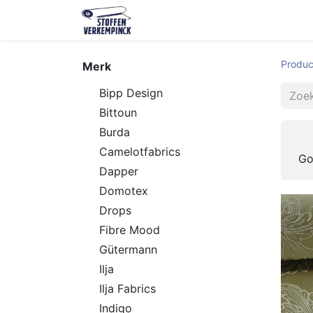
Shop
Contact
Over ons
O
Produc
Merk
Bipp Design
Bittoun
Burda
Camelotfabrics
Go
Dapper
Domotex
Drops
Fibre Mood
Gütermann
Ilja
Ilja Fabrics
Indigo