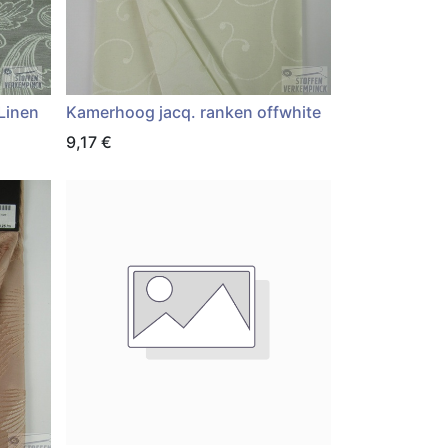
Linen
Kamerhoog jacq. ranken offwhite
9,17
€